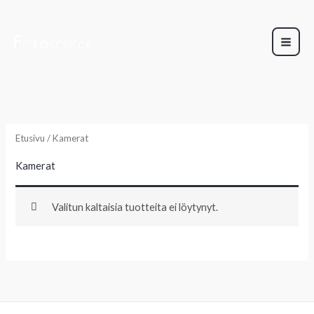
Siirry
sisältöön
Etusivu
/ Kamerat
Kamerat
Valitun kaltaisia tuotteita ei löytynyt.