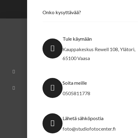
Onko kysyttävää?
Tule käymään
Kauppakeskus Rewell 108, Ylätori,
65100 Vaasa
F
I
a
n
c
s
e
t
b
a
Soita meille
o
g
o
r
k
a
0505811778
m
Lähetä sähköpostia
foto@studiofotocenter.fi