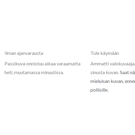
Ilman ajanvarausta
Tule käymään
Passikuva onnistuu aikaa varaamatta
Ammatti valokuvaaj
heti, muutamassa minuutissa.
sinusta kuvan.
Saat nä
mieluisan kuvan, enne
poliisille.