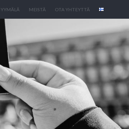
YYMÄLÄ
MEISTÄ
OTA YHTEYTTÄ