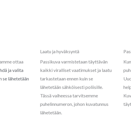
Laatu ja hyväksyntä
Pas
aamme ottaa
Passikuva varmistetaan täyttävän
Kun
hdä ja valita
kaikki viralliset vaatimukset ja laatu
puh
n se lähetetään
tarkastetaan ennen kuin se
Uud
lähetetään sähköisesti poliisille.
help
Tässä vaiheessa tarvitsemme
Kuv
puhelinnumeron, johon kuvatunnus
täy
lähetetään.