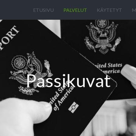
ETUSIVU
PALVELUT
KÄYTETYT
M
Passikuvat