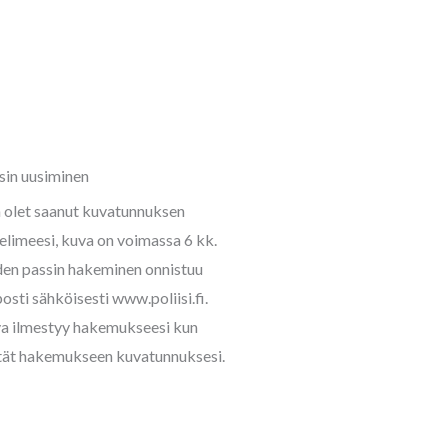
sin uusiminen
 olet saanut kuvatunnuksen
elimeesi, kuva on voimassa 6 kk.
en passin hakeminen onnistuu
osti sähköisesti www.poliisi.fi.
a ilmestyy hakemukseesi kun
tät hakemukseen kuvatunnuksesi.