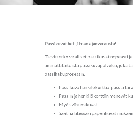
Passikuvat heti, ilman ajanvarausta!
Tarvitsetko viralliset passikuvat nopeasti j
ammattitaitoista passikuvapalvelua, joka täy
passihakuprosessin.
Passikuva henkilökorttia, passia tai 
Passiin ja henkilökorttiin menevät k
Myös viisumikuvat
Saat halutessasi paperikuvat mukaan